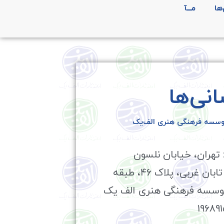
ها
مـــآ
نی‌ها
موسسه فرهنگی هنری الف‌یک
تهران، خیابان نلسون
ماندلا(جردن)، تابان غربی، پلاک ۴۶، طبقه
وسسه فرهنگی هنری الف یک