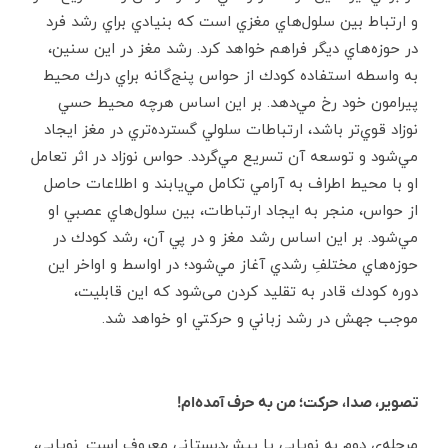
و ارتباط بين سلول‌هاي مغزي است كه بنيادي براي رشد فرد
در حوزه‌هاي ديگر فراهم خواهد كرد. رشد مغز در اين سنين،
به واسطه‌ استفاده كودك از حواس پنج‌گانه‌ براي درك محيط
پيرامون خود رخ مي‌دهد. بر اين اساس هرچه محيط حسي
نوزاد قوي‌تر باشد، ارتباطات سلولي گسترده‌تري در مغز ايجاد
مي‌شود و توسعه‌ آن تسريع مي‌گردد. حواس نوزاد در اثر تعامل
او با محیط اطراف به آرامي تكامل مي‌يابند و اطلاعات حاصل
از حواس، منجر به ايجاد ارتباطات، بين سلول‌هاي عصبي او
مي‌شود. بر اين اساس رشد مغز و در پي آن، رشد كودك در
حوزه‌هاي مختلفِ رشدي آغاز مي‌شود؛ در اواسط و اواخر اين
دوره كودك قادر به تقليد کردن می‌شود كه اين قابليت،
موجب جهش در رشد زباني و حركتي او خواهد شد.
تصویر، صدا، حرکت؛ من به حرف آمده‌ام!
مرحله‌ي دوم به نوپايي يا پيش‌دبستاني معروف است. نوپايي،