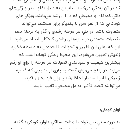
رشد آنان متفاوت و تابعي از ذخيره‌ ژنتيكي و محيطي است
كه در آن زندگي مي‌كنند. بنابراين به دليل تفاوت در ويژگي‌هاي
ذاتي كودكان و محيطي كه در آن رشد مي‌يابند، ويژگي‌هاي
كودكاني كه از نظر سن با يكديگر برابر هستند، مي‌تواند
متفاوت باشد. در طي هر مرحله رشدي و گذر به مرحله‌ بعد،
تغييرات متعددي در حوزه‌هاي رشدي كودكان ايجاد مي‌شود. با
اين كه زمان اين تغيير و تحولات تا حدودي به واسطه‌ ذخيره‌
ژنتيكي تعيين مي‌شود، اين محيط زندگي كودك است كه
بیشترین كيفيت و سودمندي تحولات هر مرحله را براي او رقم
مي‌زند؛ در واقع مي‌توان گفت بسياري از نتايجي كه ذخيره‌
ژنتيكي قادر است از لحاظ رشدي براي فرد به بار آورد،
مي‌توانند تحت تأثير عوامل محيطي، تغيير يابند.
اوان کودکی:
به دوره‌ سني بين تولد تا هشت سالگي «اوان کودکی» گفته