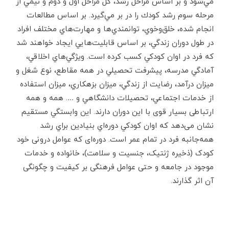
مي‌شود و بر اساس مراحل رشد، كل مراحل اول و دوم و نيمي از
مرحله‌ سوم رشد كودك را در بر مي‌گيرد. بر اساس مطالعات
انجام ‌شده، خلق‌وخوي، توانمندي‌ها و مهارت‌هاي مختلف افراد
در طول دوران زندگي، بر اساس قابليت‌هايي ايجاد خواهند شد
كه فرد در اوان كودكي كسب كرده است. ويژگي‌هاي اخلاقي،
آمادگي مدرسه، پيشرفت تحصيلي در همه مقاطع، نوع شغل و
ميزان درآمد، رضايت از زندگي، ميزان بزهكاري، ميزان استفاده
از خدمات اجتماعي، تحصيلات دانشگاهي و …. همه و همه
ارتباطی بسیار قوی با این دوران دارند. اين وابستگي مستقيم
نشان می‌دهد که اوان كودكي دوره‌اي بنيادين براي رشد
همه‌جانبه‌ فرد در تمام عمر است. دوره‌ای که عوامل درونی خود
کودک (ذخیره ژنتیک، جنسیت و سلامت)، خانواده و خدمات
موجود در جامعه و حتی عوامل فرهنگی بر کیفیت و چگونگی
آن اثر گذارند.