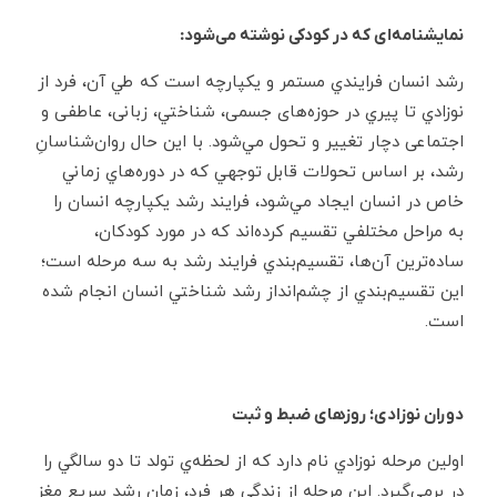
نمایشنامه‌ای که در کودکی نوشته می‌شود:
رشد انسان فرايندي مستمر و يكپارچه است كه طي آن، فرد از
نوزادي تا پيري در حوزه‌های جسمی، شناختي، زبانی، عاطفی و
اجتماعی دچار تغيير و تحول مي‌شود. با اين حال روان‌شناسانِ
رشد، بر اساس تحولات قابل‌ توجهي كه در دوره‌هاي زماني
خاص در انسان ايجاد مي‌شود، فرايند رشد يكپارچه انسان را
به مراحل مختلفي تقسيم كرده‌اند كه در مورد كودكان،
ساده‌ترين آن‌ها، تقسيم‌بندي فرايند رشد به سه مرحله‌ است؛
اين تقسيم‌بندي از چشم‌انداز رشد شناختي انسان انجام شده
است.
دوران نوزادی؛ روزهای ضبط و ثبت
اولين مرحله نوزادي نام دارد كه از لحظه‌ي تولد تا دو سالگي را
در برمي‌گيرد. اين مرحله از زندگي هر فرد، زمان رشد سريع مغز