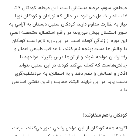
مرحله‌ي سوم، مرحله‌ دبستاني است. اين مرحله، كودكان 6 تا
12 ساله را شامل می‌شود. در حالی که نوزادان و كودكان نوپا
نیاز به نظارت مداوم دارند، کودکان سنین دبستان به آرامي به
سوی استقلال پیش می‌روند؛ در واقع استقلال، مشخصه‌ اصلي
اين دوره از زندگي كودك است. در اين دوره لازم است كودكان
با چالش‌ها دست‌وپنجه نرم كنند، با عواقب طبيعي اعمال و
رفتارشان مواجه شوند و از آن‌ها درس بگيرند. مواجهه با
چالش‌هاست كه كمك مي‌كند كودك در اين سنين بتواند
افكار و اعمالش را نظم دهد و به اصطلاح، به خودتنظيم‌گري
دست يابد. در اين فرايند البته، حمايت والدين نقشي اساسي
دارد.
کودکان با هم متفاوتند!
اگرچه همه‌ كودكان از اين مراحل رشدي عبور مي‌كنند، سرعت